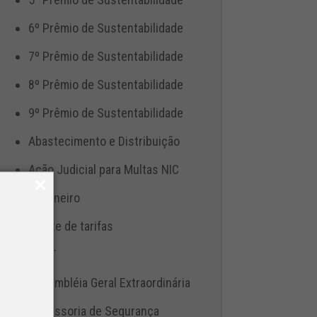
6º Prêmio de Sustentabilidade
7º Prêmio de Sustentabilidade
8º Prêmio de Sustentabilidade
9º Prêmio de Sustentabilidade
Abastecimento e Distribuição
Ação Judicial para Multas NIC
Aduaneiro
Ajuste de tarifas
ANTT
Assembléia Geral Extraordinária
Assessoria de Segurança