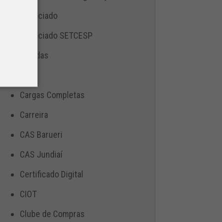
Associado
Associado SETCESP
Bebidas
Blog
Cargas Completas
Carreira
CAS Barueri
CAS Jundiaí
Certificado Digital
CIOT
Clube de Compras