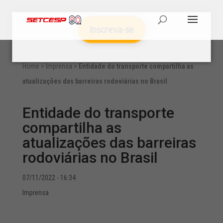
Inscreva-se
Home
>
Imprensa
>
Entidade do transporte compartilha as
atualizações das barreiras rodoviárias no Brasil
Entidade do transporte
compartilha as
atualizações das barreiras
rodoviárias no Brasil
07/11/2022 - 16:34
Imprensa