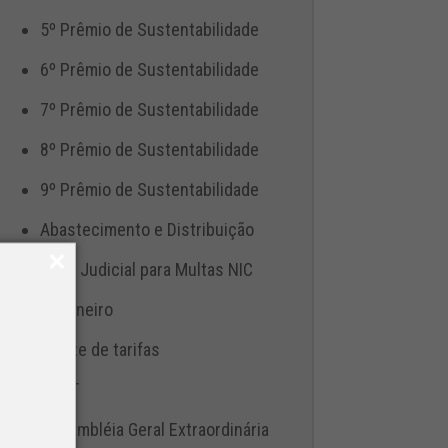
5º Prêmio de Sustentabilidade
6º Prêmio de Sustentabilidade
7º Prêmio de Sustentabilidade
8º Prêmio de Sustentabilidade
9º Prêmio de Sustentabilidade
Abastecimento e Distribuição
Ação Judicial para Multas NIC
Aduaneiro
Ajuste de tarifas
ANTT
Assembléia Geral Extraordinária