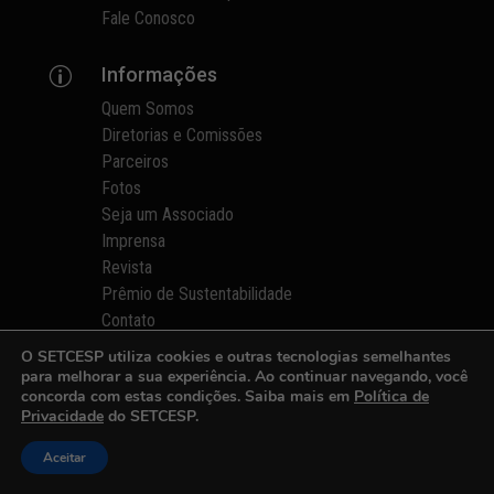
Fale Conosco
Informações
p
Quem Somos
Diretorias e Comissões
Parceiros
Fotos
Seja um Associado
Imprensa
Revista
Prêmio de Sustentabilidade
Contato
Área do Associado
O SETCESP utiliza cookies e outras tecnologias semelhantes
Receber Notícias
para melhorar a sua experiência. Ao continuar navegando, você
concorda com estas condições. Saiba mais em
Política de
Política de Privacidade
Privacidade
do SETCESP.
Aceitar

SETCESP - Sindicato das Empresas de Transportes