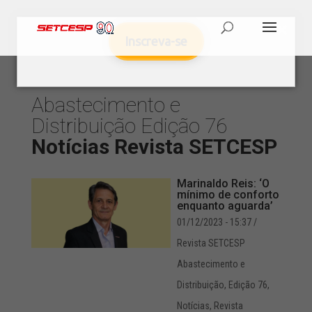
Inscreva-se
Abastecimento e
Distribuição
Edição 76
Notícias
Revista SETCESP
Marinaldo Reis: ‘O
mínimo de conforto
enquanto aguarda’
01/12/2023 - 15:37
/
Revista SETCESP
Abastecimento e
Distribuição
,
Edição 76
,
Notícias
,
Revista