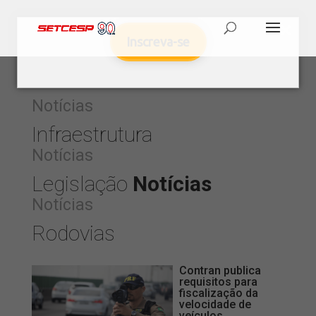
Inscreva-se
Notícias
Infraestrutura
Notícias
Legislação
Notícias
Notícias
Rodovias
Contran publica
requisitos para
fiscalização da
velocidade de
veículos