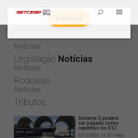
Inscreva-se
Notícias
Legislação
Notícias
Notícias
Rodovias
Notícias
Tributos
Sistema S poderá
ser julgado como
repetitivo no STJ
02/12/2020 - 11:23
/ Valor