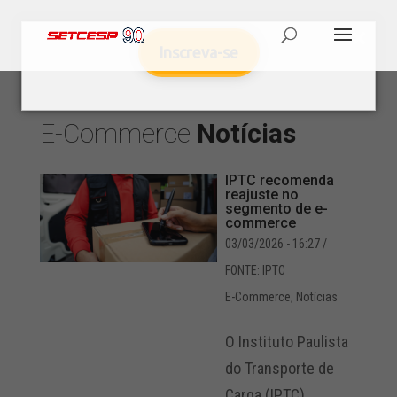
Inscreva-se
E-Commerce
Notícias
IPTC recomenda
reajuste no
segmento de e-
commerce
03/03/2026 - 16:27
/
FONTE: IPTC
E-Commerce
,
Notícias
O Instituto Paulista
do Transporte de
Carga (IPTC)