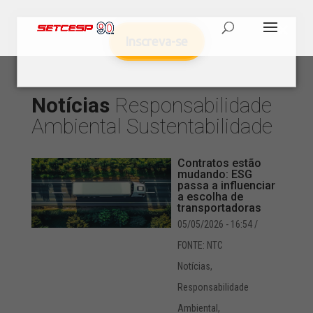
Inscreva-se
Notícias
Responsabilidade
Ambiental
Sustentabilidade
Contratos estão
mudando: ESG
passa a influenciar
a escolha de
transportadoras
05/05/2026 - 16:54
/
FONTE: NTC
Notícias
,
Responsabilidade
Ambiental
,