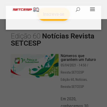
Inscreva-se
Edição 60
Notícias
Revista
SETCESP
Números que
garantem um futuro
05/04/2021 - 14:50
/
Revista SETCESP
Edição 60
,
Notícias
,
Revista SETCESP
Em 2020,
conhecemos 30