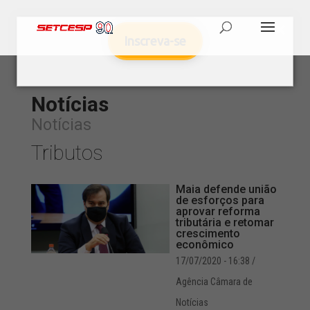
Inscreva-se
Notícias
Notícias
Tributos
Maia defende união
de esforços para
aprovar reforma
tributária e retomar
crescimento
econômico
17/07/2020 - 16:38
/
Agência Câmara de
Notícias