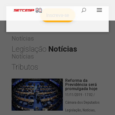
Inscreva-se
Notícias
Legislação
Notícias
Notícias
Tributos
Reforma da
Previdência será
promulgada hoje
11/11/2019 - 17:02
/
Câmara dos Deputados
Legislação
,
Notícias
,