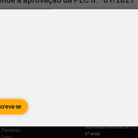
nde a aprovação da PEC n.º 01/2021
5
/ CNT
islação
,
Notícias
eração Nacional do Transporte) se manifesta em favor da ap
 (PEC) nº 01/2021, que deverá ser apreciada pelo plenário do 
ador Wellington Fagundes (PL/MT), o...
Informações

screva-se
SETCESP - Sindicato das
Empresas de Transportes de
Quem Somos
Carga de São Paulo e Região
Diretorias e Comissões
Rua Orlando Monteiro, nº 21,
Parceiros
6º andar
Fotos