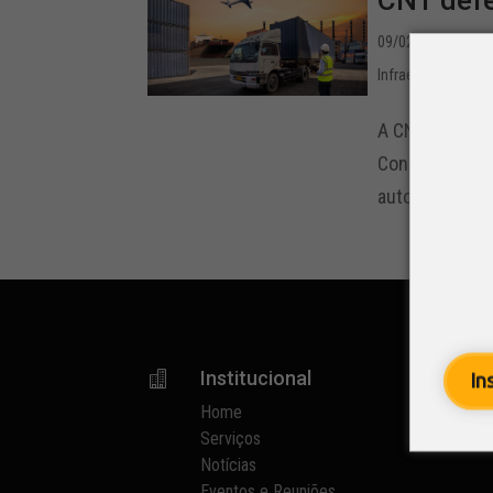
CNT defe
09/02/2022 - 11:4
Infraestrutura
,
Leg
A CNT (Confed
Constitucional
autoria do sen
Institucional

p
In
Home
Serviços
Notícias
Eventos e Reuniões