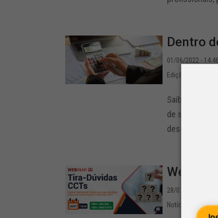
Dentro d
01/06/2022 - 14:4
Edição 67
,
Notícia
Saiba o que fi
de sua base, p
desafio de se 
Webinar 
28/07/2021 - 12:2
Notícias
,
Webinar
In