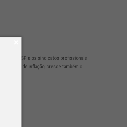
re o SETCESP e os sindicatos profissionais
alto índice de inflação, cresce também o
 hoje