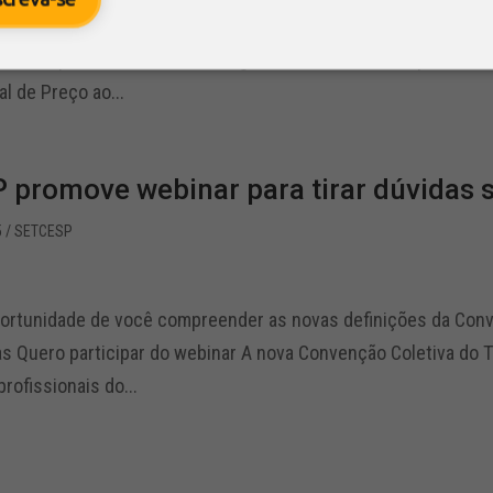
ar do webinar A nova Convenção Coletiva do Trabalho definiu 
do transporte rodoviário de cargas. O índice utilizado para a b
al de Preço ao...
promove webinar para tirar dúvidas 
5
/ SETCESP
portunidade de você compreender as novas definições da Conv
s Quero participar do webinar A nova Convenção Coletiva do T
rofissionais do...