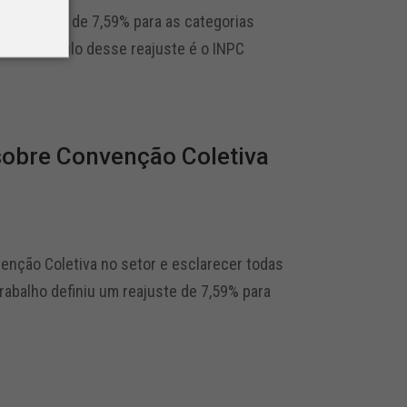
um reajuste de 7,59% para as categorias
ase de cálculo desse reajuste é o INPC
sobre Convenção Coletiva
enção Coletiva no setor e esclarecer todas
rabalho definiu um reajuste de 7,59% para