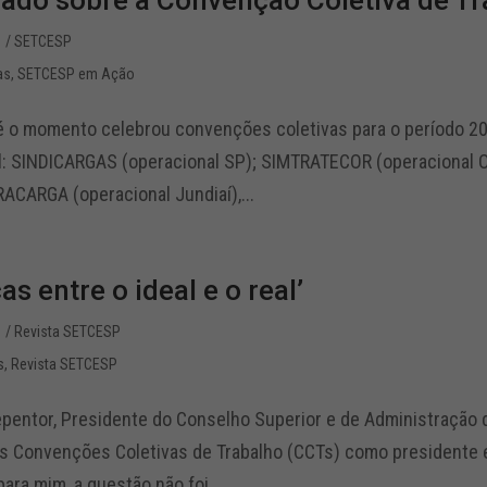
do sobre a Convenção Coletiva de Tr
1
/ SETCESP
as
,
SETCESP em Ação
 o momento celebrou convenções coletivas para o período 2
ial: SINDICARGAS (operacional SP); SIMTRATECOR (operacional
ACARGA (operacional Jundiaí),...
as entre o ideal e o real’
1
/ Revista SETCESP
s
,
Revista SETCESP
epentor, Presidente do Conselho Superior e de Administração
s Convenções Coletivas de Trabalho (CCTs) como presidente 
para mim, a questão não foi...