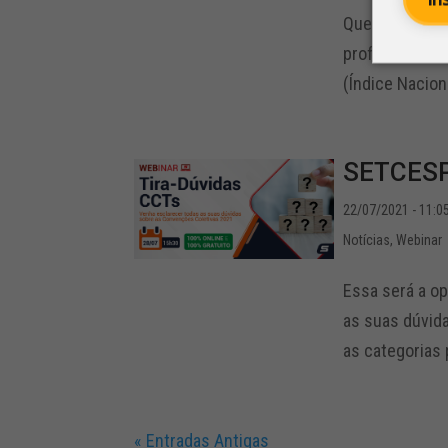
Quero particip
profissionais 
(Índice Nacion
SETCESP 
22/07/2021 - 11:0
Notícias
,
Webinar
Essa será a o
as suas dúvida
as categorias p
« Entradas Antigas