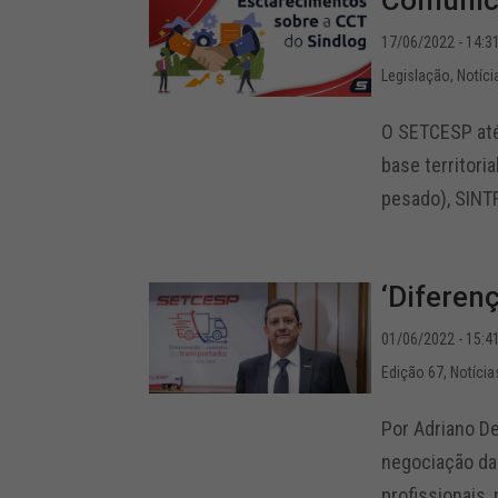
Comunica
17/06/2022 - 14:3
Legislação
,
Notíci
O SETCESP até
base territor
pesado), SINTR
‘Diferenç
01/06/2022 - 15:4
Edição 67
,
Notícia
Por Adriano D
negociação da
profissionais, 