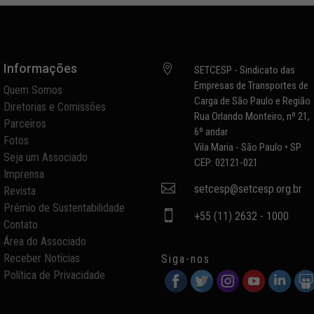
Informações

SETCESP - Sindicato das
Empresas de Transportes de
Quem Somos
Carga de São Paulo e Região
Diretorias e Comissões
Rua Orlando Monteiro, nº 21,
Parceiros
6º andar
Fotos
Vila Maria - São Paulo • SP
Seja um Associado
CEP: 02121-021
Imprensa

setcesp@setcesp.org.br
Revista
Prêmio de Sustentabilidade

+55 (11) 2632 - 1000
Contato
Área do Associado
Receber Notícias
Siga-nos
Política de Privacidade