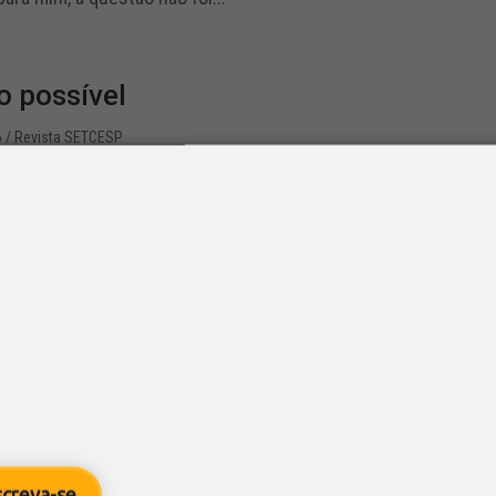
o possível
6
/ Revista SETCESP
s
,
Revista SETCESP
cou definido nas Convenções Coletivas de Trabalho (CCTs) ent
ara a vigência de maio de 2022 a abril de 2023 Em um ano com 
negociar. “Está tudo...
sobre Convenções Coletivas acontece
8
/ SETCESP
screva-se