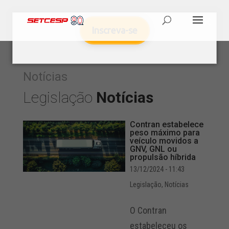
Inscreva-se
Notícias
Legislação
Notícias
Contran estabelece
peso máximo para
veículo movidos a
GNV, GNL ou
propulsão híbrida
13/12/2024 - 11:43
Legislação
,
Notícias
O Contran
estabeleceu os