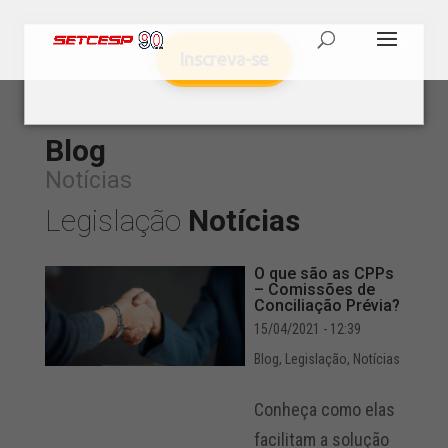
Inscreva-se
Blog
Notícias
Legislação
Notícias
O que são as CPPs
– Comissões de
Conciliação Prévia?
15/04/2021 - 12:39
Blog
,
Legislação
,
Notícias
Conheça como elas
facilitam a solução