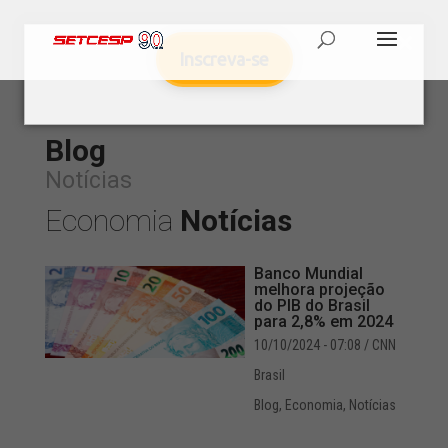
Inscreva-se
Blog
Notícias
Economia
Notícias
Banco Mundial
melhora projeção
do PIB do Brasil
para 2,8% em 2024
10/10/2024 - 07:08
/ CNN
Brasil
Blog
,
Economia
,
Notícias