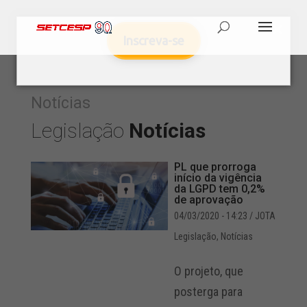
Inscreva-se
Notícias
Legislação
Notícias
PL que prorroga
início da vigência
da LGPD tem 0,2%
de aprovação
04/03/2020 - 14:23
/ JOTA
Legislação
,
Notícias
O projeto, que
posterga para