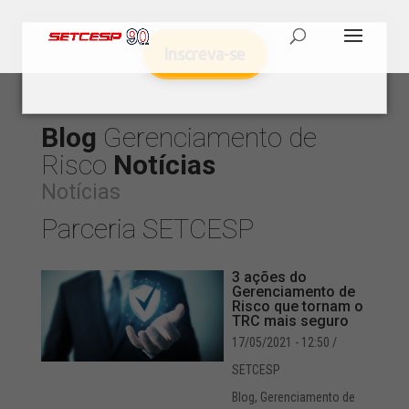
Inscreva-se
Blog
Gerenciamento de
Risco
Notícias
Notícias
Parceria SETCESP
3 ações do
Gerenciamento de
Risco que tornam o
TRC mais seguro
17/05/2021 - 12:50
/
SETCESP
Blog
,
Gerenciamento de