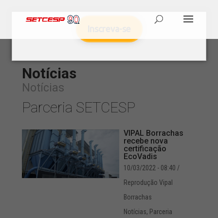
Inscreva-se
Notícias
Notícias
Parceria SETCESP
VIPAL Borrachas
recebe nova
certificação
EcoVadis
10/03/2022 - 08:40
/
Reprodução Vipal
Borrachas
Notícias
,
Parceria