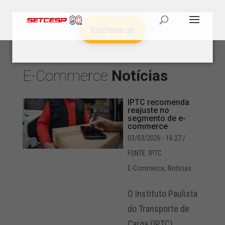
Inscreva-se
E-Commerce
Notícias
IPTC recomenda
reajuste no
segmento de e-
commerce
03/03/2026 - 16:27
/
FONTE: IPTC
E-Commerce
,
Notícias
O Instituto Paulista
do Transporte de
Carga (IPTC)