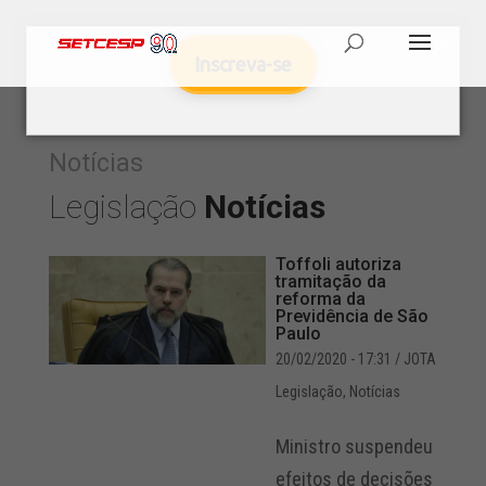
Inscreva-se
Notícias
Legislação
Notícias
Toffoli autoriza
tramitação da
reforma da
Previdência de São
Paulo
20/02/2020 - 17:31
/ JOTA
Legislação
,
Notícias
Ministro suspendeu
efeitos de decisões