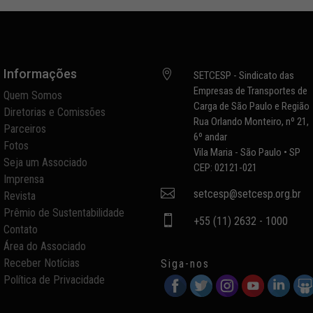
Informações

SETCESP - Sindicato das
Empresas de Transportes de
Quem Somos
Carga de São Paulo e Região
Diretorias e Comissões
Rua Orlando Monteiro, nº 21,
Parceiros
6º andar
Fotos
Vila Maria - São Paulo • SP
Seja um Associado
CEP: 02121-021
Imprensa

setcesp@setcesp.org.br
Revista
Prêmio de Sustentabilidade

+55 (11) 2632 - 1000
Contato
Área do Associado
Receber Notícias
Siga-nos
Política de Privacidade