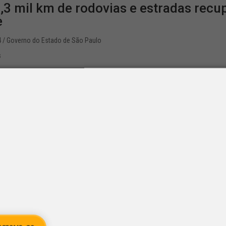
,3 mil km de rodovias e estradas recu
e
4
/ Governo do Estado de São Paulo
s
il quilômetros de rodovias e estradas foram recuperados no p
meio de obras e investimentos da Secretaria de Meio Ambiente,
 rodovias e estradas...
de veículos é suspenso em SP até sext
e abrir cratera na Marginal Tietê
1
/ G1
s