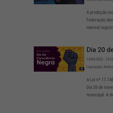
A produção in
Federação das
mensal registr
Dia 20 d
14/09/2023 - 10:5
Legislação
,
Notíci
A Lei nº 17.74
Dia 20 de nove
municipal. A da