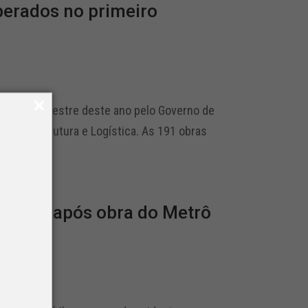
perados no primeiro
rimeiro semestre deste ano pelo Governo de
 Infraestrutura e Logística. As 191 obras
a-feira após obra do Metrô