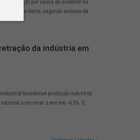
exta-feira (4) por causa do acidente na
sia do Ó, Zona Norte, segundo anúncio da
retração da indústria em
dustrial brasileiraA produção industrial
 nacional a encerrar o ano em -4,5%. O