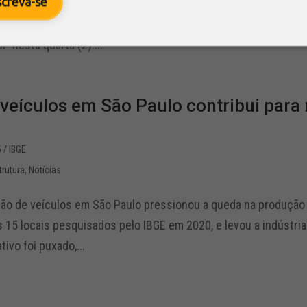
screva-se
cipal de veículos ficará suspenso na cidade de São Paulo até s
6-Laranja do Metrô na pista local da Marginal Tietê, na Fregue
P nesta quarta (2)....
 veículos em São Paulo contribui para 
5
/ IBGE
trutura
,
Notícias
ão de veículos em São Paulo pressionou a queda na produção in
 15 locais pesquisados pelo IBGE em 2020, e levou a indústria
ivo foi puxado,...