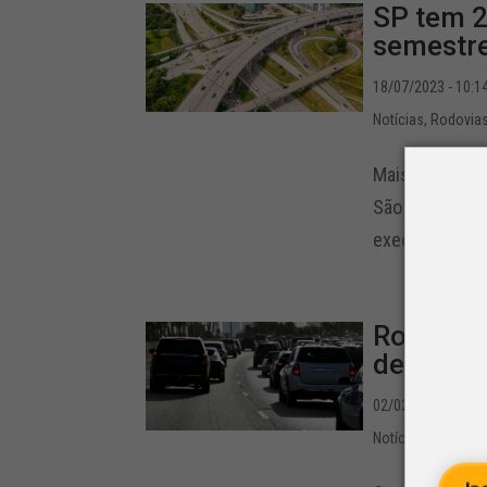
SP tem 2
semestr
18/07/2023 - 10:1
Notícias
,
Rodovia
Mais de 2,3 m
São Paulo por 
executadas nas
Rodízio 
desabar 
02/02/2022 - 11:1
Notícias
,
Rodovia