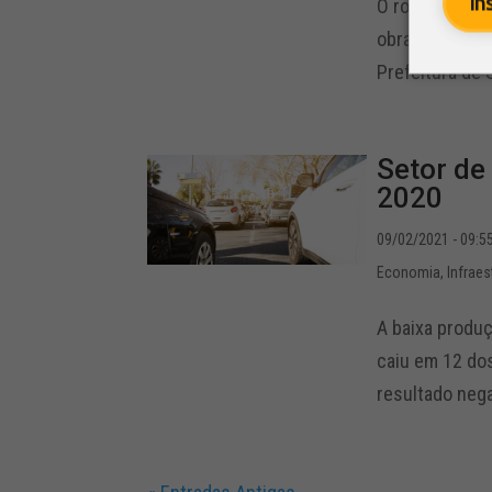
In
O rodízio muni
obra da Linha 
Prefeitura de S
Setor de
2020
09/02/2021 - 09:5
Economia
,
Infraes
A baixa produç
caiu em 12 dos
resultado negat