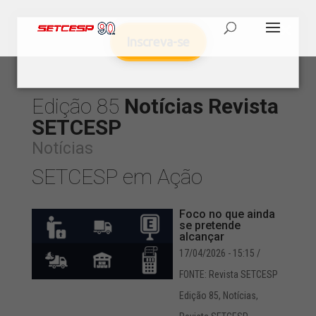
Inscreva-se
Edição 85
Notícias
Revista
SETCESP
Notícias
SETCESP em Ação
Foco no que ainda
se pretende
alcançar
17/04/2026 - 15:15
/
FONTE: Revista SETCESP
Edição 85
,
Notícias
,