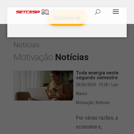
Inscreva-se
Notícias
Motivação
Notícias
Toda energia neste
segundo semestre
28/06/2024 - 10:28
/ Luiz
Marins
Motivação
,
Notícias
Por várias razões, a
economia e,