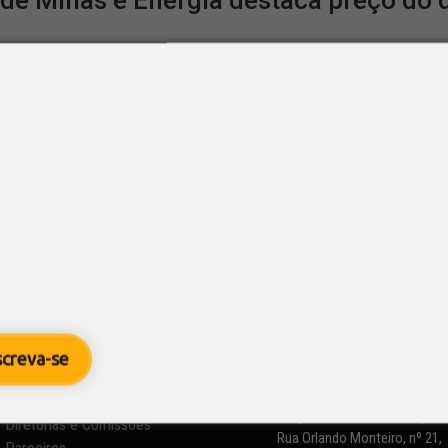
 de Minas e Energia destaca preço do 
8
/ Câmara dos Deputados
estrutura
,
Logística
,
Notícias
Minas e Energia, Bento Albuquerque, afirmou a deputados nest
reclamarem do preço do óleo diesel, o valor está abaixo do r
mbustível hoje está mais...
screva-se
Informações

SETCESP - Sindicato das
Empresas de Transportes de
Quem Somos
Carga de São Paulo e Região
Diretorias e Comissões
Rua Orlando Monteiro, nº 21,