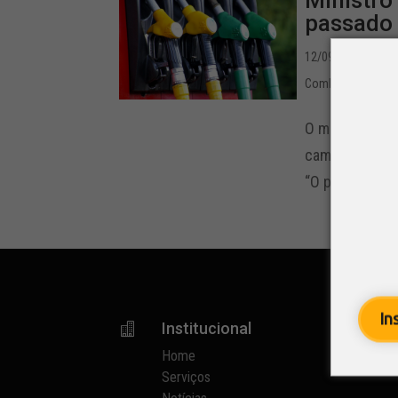
Ministro
passado
12/09/2019 - 17:3
Combustível
,
Infra
O ministro de 
caminhoneiros 
“O preço do co
In
Institucional

p
Home
Serviços