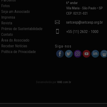
Parceiros
6º andar
Fotos
Vila Maria - São Paulo • SP
Seja um Associado
CEP: 02121-021
Imprensa

setcesp@setcesp.org.br
Revista
Prêmio de Sustentabilidade

+55 (11) 2632 - 1000
Contato
Área do Associado
Receber Notícias
Siga-nos
Política de Privacidade
Desenvolvido por
WAB.com.br