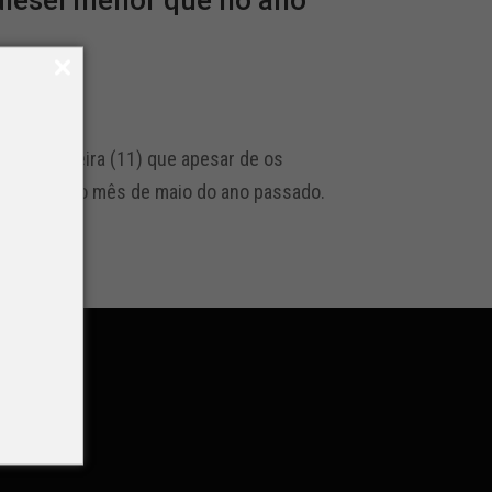
diesel menor que no ano
a quarta-feira (11) que apesar de os
egistrado no mês de maio do ano passado.