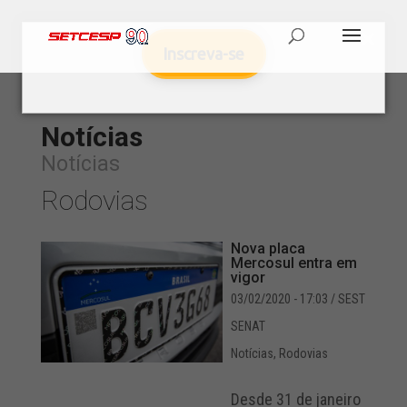
Inscreva-se
Notícias
Notícias
Rodovias
Nova placa
Mercosul entra em
vigor
03/02/2020 - 17:03
/ SEST
SENAT
Notícias
,
Rodovias
Desde 31 de janeiro