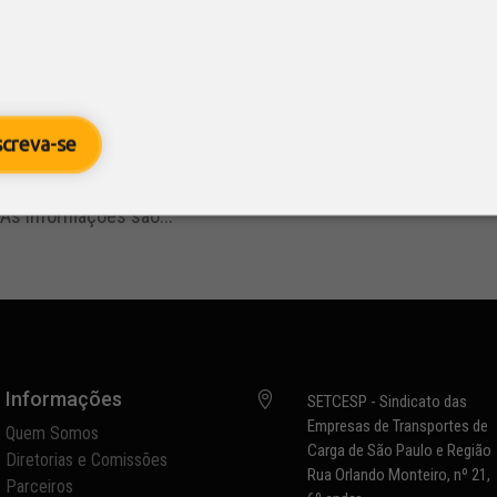
a confiança do empresário, diz CNI
8
/ EBC
stica
,
Notícias
screva-se
nfiança do Empresário Industrial (ICEI) alcançou 56,9 pontos e
e uma série de quatro quedas consecutivas do indicador, que 
 As informações são...
Informações

SETCESP - Sindicato das
Empresas de Transportes de
Quem Somos
Carga de São Paulo e Região
Diretorias e Comissões
Rua Orlando Monteiro, nº 21,
Parceiros