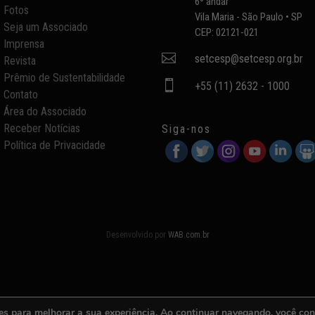
6º andar
Fotos
Vila Maria - São Paulo • SP
Seja um Associado
CEP: 02121-021
Imprensa

setcesp@setcesp.org.br
Revista
Prêmio de Sustentabilidade

+55 (11) 2632 - 1000
Contato
Área do Associado
Receber Notícias
Siga-nos
Política de Privacidade
Desenvolvido por
WAB.com.br
es para melhorar a sua experiência. Ao continuar navegando, você co