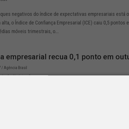
aques negativos do índice de expectativas empresariais está 
alta, o Índice de Confiança Empresarial (ICE) caiu 0,5 pontos 
dias móveis trimestrais, o...
a empresarial recua 0,1 ponto em out
7
/ Agência Brasil
islação
,
Notícias
,
Segurança
nfiança Empresarial (ICE) da Fundação Getulio Vargas (FGV) c
sando para 94 pontos, em uma escala de zero a 200 pontos. O 
atro setores: indústria,...