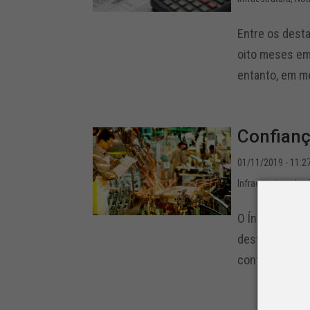
Entre os dest
oito meses em 
entanto, em mé
Confianç
01/11/2019 - 11:2
Infraestrutura
,
Leg
O Índice de Co
deste ano, pas
confiança de qu