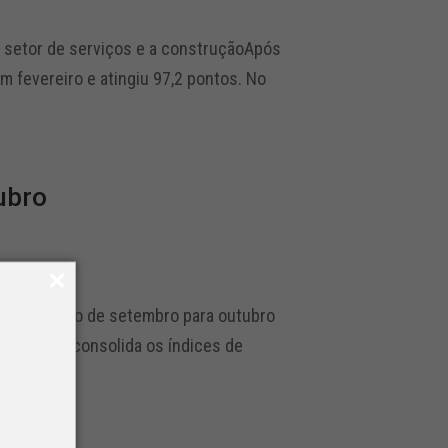
o setor de serviços e a construçãoApós
em fevereiro e atingiu 97,2 pontos. No
ubro
aiu 0,1 ponto de setembro para outubro
indicador consolida os índices de