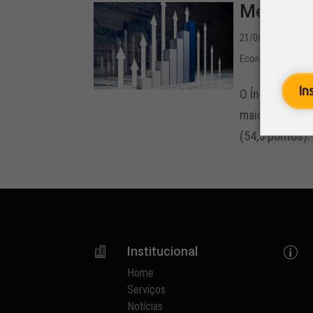
Melhora 
21/06/2019 - 14:0
Economia e Estatí
In
O Índice de Co
maio interromp
(54,5 pontos).
Institucional

p
Home
Serviços
Notícias