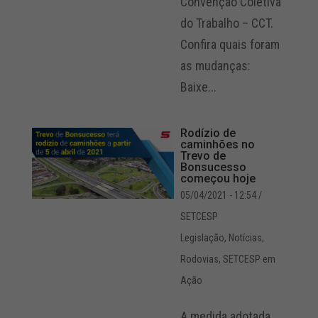
Convenção Coletiva
do Trabalho – CCT.
Confira quais foram
as mudanças:
Baixe...
Rodízio de
caminhões no
Trevo de
Bonsucesso
começou hoje
05/04/2021 - 12:54
/
SETCESP
Legislação
,
Notícias
,
Rodovias
,
SETCESP em
Ação
A medida adotada