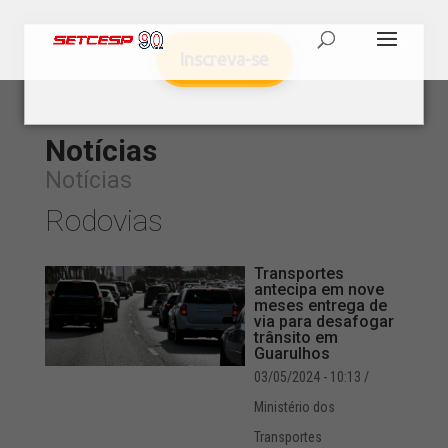
Inscreva-se
Notícias
Notícias
Rodovias
Transportes
antecipa em nove
meses entrega de
via para desafogar
trânsito em
Guarulhos
03/05/2024 - 10:13
/
Ministério dos
Transportes