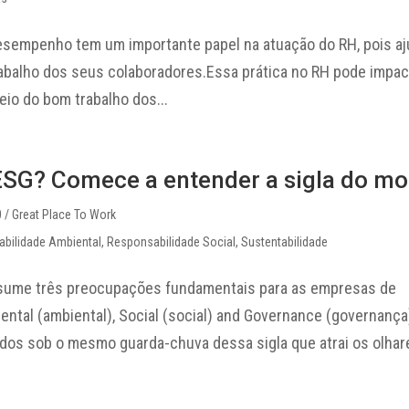
esempenho tem um importante papel na atuação do RH, pois a
rabalho dos seus colaboradores.Essa prática no RH pode imp
eio do bom trabalho dos...
ESG? Comece a entender a sigla do m
0
/ Great Place To Work
bilidade Ambiental
,
Responsabilidade Social
,
Sustentabilidade
esume três preocupações fundamentais para as empresas de
ental (ambiental), Social (social) and Governance (governanç
dos sob o mesmo guarda-chuva dessa sigla que atrai os olhare