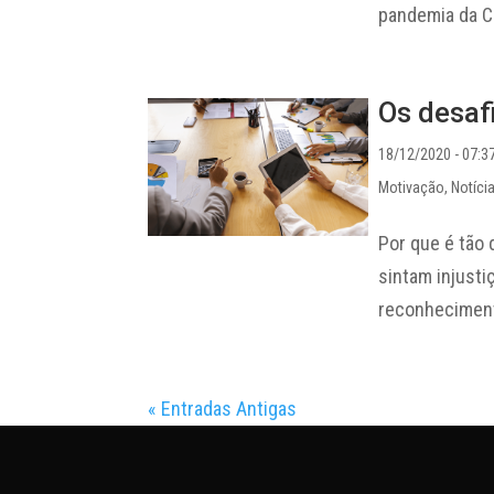
pandemia da Co
Os desaf
18/12/2020 - 07:3
Motivação
,
Notíci
Por que é tão 
sintam injust
reconheciment
« Entradas Antigas