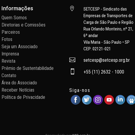
Informações

SETCESP - Sindicato das
Empresas de Transportes de
Quem Somos
Carga de São Paulo e Região
Diretorias e Comissões
Rua Orlando Monteiro, nº 21,
Parceiros
6º andar
Fotos
Vila Maria - São Paulo • SP
Seja um Associado
CEP: 02121-021
Imprensa

setcesp@setcesp.org.br
Revista
Prêmio de Sustentabilidade

+55 (11) 2632 - 1000
Contato
Área do Associado
Receber Notícias
Siga-nos
Política de Privacidade