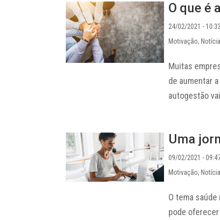
O que é 
24/02/2021 - 10:3
Motivação
,
Notíci
Muitas empres
de aumentar a 
autogestão vai
Uma jorn
09/02/2021 - 09:4
Motivação
,
Notíci
O tema saúde 
pode oferecer 