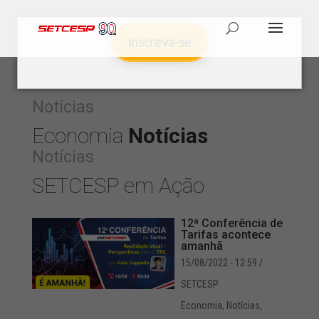
Inscreva-se
Notícias
Economia
Notícias
Notícias
SETCESP em Ação
12ª Conferência de
Tarifas acontece
amanhã
15/08/2022 - 12:59
/
SETCESP
Economia
,
Notícias
,