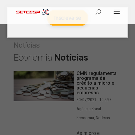
Inscreva-se
Notícias
Economia
Notícias
CMN regulamenta
programa de
crédito a micro e
pequenas
empresas
30/07/2021 - 10:59
/
Agência Brasil
Economia
,
Notícias
As micro e