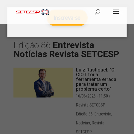
Inscreva-se
Edição 86
Entrevista
Notícias
Revista SETCESP
Luiz Rustiguel: “O
CIOT foi a
ferramenta errada
para tratar um
problema certo”
16/06/2026 - 11:50
/
Revista SETCESP
Edição 86
,
Entrevista
,
Notícias
,
Revista
SETCESP