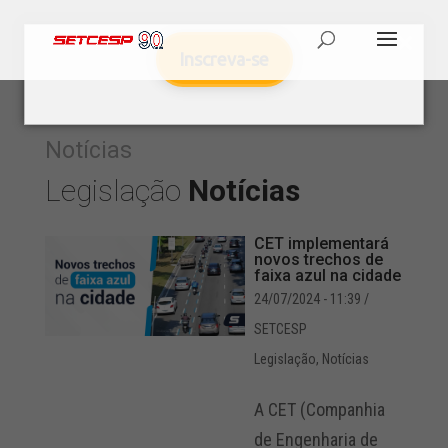
Inscreva-se
Notícias
Legislação
Notícias
CET implementará
novos trechos de
faixa azul na cidade
24/07/2024 - 11:39
/
SETCESP
Legislação
,
Notícias
A CET (Companhia
de Engenharia de