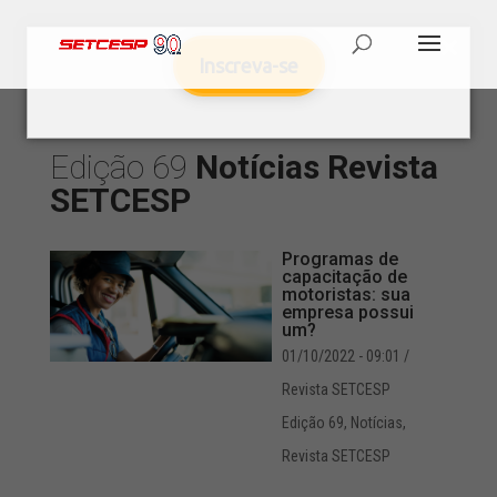
Inscreva-se
Edição 69
Notícias
Revista
SETCESP
Programas de
capacitação de
motoristas: sua
empresa possui
um?
01/10/2022 - 09:01
/
Revista SETCESP
Edição 69
,
Notícias
,
Revista SETCESP