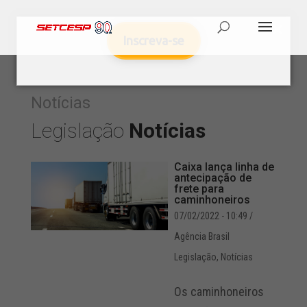
Inscreva-se
Notícias
Legislação
Notícias
Caixa lança linha de
antecipação de
frete para
caminhoneiros
07/02/2022 - 10:49
/
Agência Brasil
Legislação
,
Notícias
Os caminhoneiros