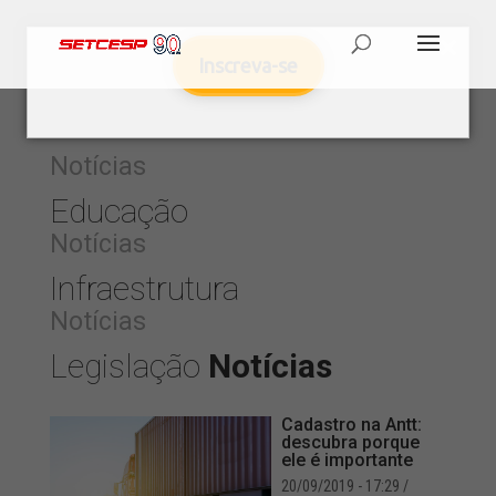
Inscreva-se
Notícias
Educação
Notícias
Infraestrutura
Notícias
Legislação
Notícias
Cadastro na Antt:
descubra porque
ele é importante
20/09/2019 - 17:29
/