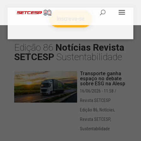
Inscreva-se
Edição 86
Notícias
Revista
SETCESP
Sustentabilidade
Transporte ganha
espaço no debate
sobre ESG na Alesp
16/06/2026 - 11:58
/
Revista SETCESP
Edição 86
,
Notícias
,
Revista SETCESP
,
Sustentabilidade