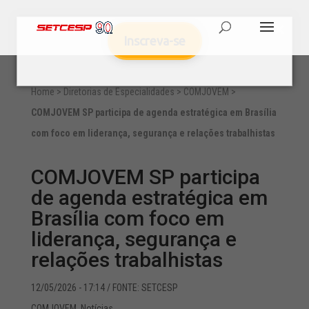
Inscreva-se
Home
>
Diretorias de Especialidades
>
COMJOVEM
>
COMJOVEM SP participa de agenda estratégica em Brasília
com foco em liderança, segurança e relações trabalhistas
COMJOVEM SP participa
de agenda estratégica em
Brasília com foco em
liderança, segurança e
relações trabalhistas
12/05/2026 - 17:14
/ FONTE: SETCESP
COMJOVEM
,
Notícias