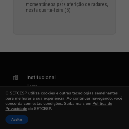
momentâneos para aferição de radares,
nesta quarta-feira (5)
Institucional

Home
O SETCESP utiliza cookies e outras tecnologias semelhantes
Serviços
para melhorar a sua experiência. Ao continuar navegando, você
Notícias
concorda com estas condições. Saiba mais em
Política de
Eventos e Reuniões
Privacidade
do SETCESP.
Cursos
Aceitar
Palestras
Publicações