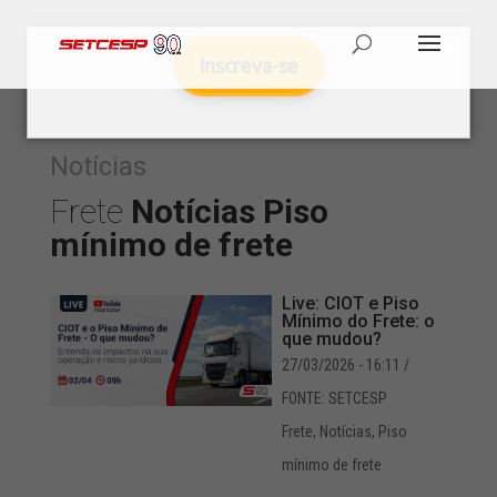
Inscreva-se
Notícias
Frete
Notícias
Piso
mínimo de frete
Live: CIOT e Piso
Mínimo do Frete: o
que mudou?
27/03/2026 - 16:11
/
FONTE: SETCESP
Frete
,
Notícias
,
Piso
mínimo de frete