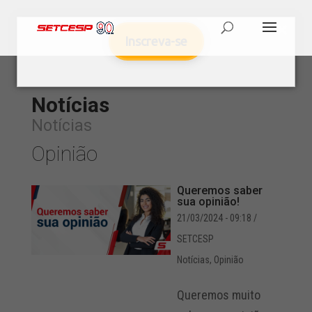
Inscreva-se
Notícias
Notícias
Opinião
Queremos saber
sua opinião!
21/03/2024 - 09:18
/
SETCESP
Notícias
,
Opinião
Queremos muito