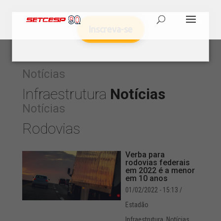
Inscreva-se
Notícias
Infraestrutura
Notícias
Notícias
Rodovias
Verba para
rodovias federais
em 2022 é a menor
em 10 anos
01/02/2022 - 15:13
/
Estadão
Infraestrutura
,
Notícias
,