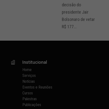
decisão do
presidente Jair
Bolsonaro de vetar
R$ 177...
Institucional

Home
Serviços
Notícias
Eventos e Reuniões
Cursos
Palestras
Publicações