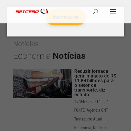
Inscreva-se
Notícias
Economia
Notícias
Reduzir jornada
gera impacto de R$
11,88 bilhões para
o setor de
transporte, diz
estudo
15/04/2026 - 14:55
/
FONTE: Agência CNT
Transporte Atual
Economia
,
Notícias