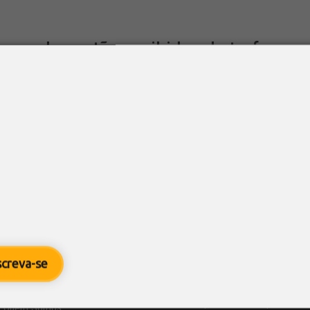
 pesados estão proibidos de trafegar 
7
/ SETCESP com informações Governo de São Paulo
as
,
Rodovias
,
Segurança
medida é garantir segurança rodoviária aos usuários e melhor 
as de verãoNesta sexta-feira (4), foi publicada, no Diário Ofici
 que proíbe o...
screva-se
Informações

SETCESP - Sindicato das
Empresas de Transportes de
Quem Somos