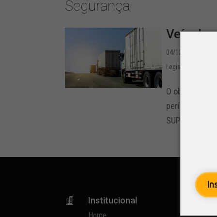
Segurança
Veículos
04/12/2020 - 11:2
Legislação
,
Notíci
O objetivo da 
período de féri
SUP/DER – 080,
In
Institucional

p
Home