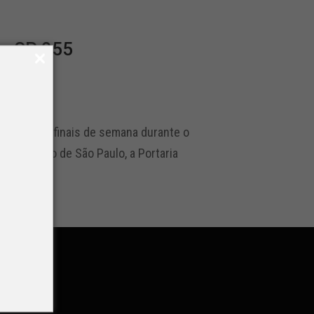
na SP 055
fluidez nos finais de semana durante o
al do Estado de São Paulo, a Portaria