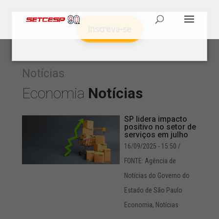
Inscreva-se
Notícias
Economia
Notícias
SP lidera impacto
positivo no setor de
serviços em julho
16/09/2025 - 15:50
/
FONTE: Agência de
Notícias do Governo do
Estado de São Paulo
Economia
,
Notícias