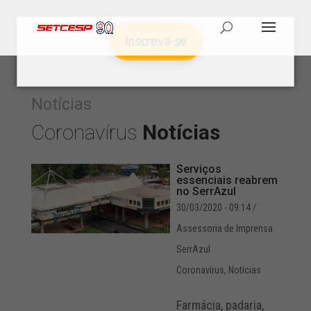
Inscreva-se
Notícias
Coronavírus
Notícias
Serviços
essenciais reabrem
no SerrAzul
30/03/2020 - 09:14
/
Assessoria de Imprensa
SerrAzul
Coronavírus
,
Notícias
Farmácia, padaria,