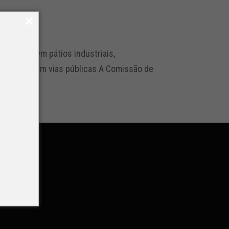
perações em pátios industriais,
sligamento em vias públicas A Comissão de