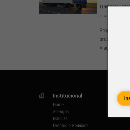
11/05/2026 - 17:2
Inovação
,
Notícia
Proposta permi
propriedades r
Viação e Tran
Institucional

p
In
Home
Serviços
Notícias
Eventos e Reuniões