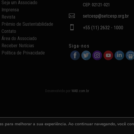
Seja um Associado
CEP: 02121-021
Imprensa

setcesp@setcesp.org.br
Revista
Prêmio de Sustentabilidade

+55 (11) 2632 - 1000
Contato
Área do Associado
Receber Notícias
Siga-nos
Política de Privacidade
Desenvolvido por
WAB.com.br
es para melhorar a sua experiência. Ao continuar navegando, você co