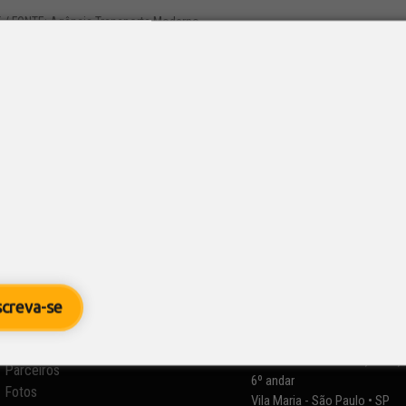
5
/ FONTE: Agência Transporte Moderno
s
,
Segurança
te instalação de luzes adicionais em veículos de carga para o
urais e ambientes de baixa visibilidade, com exigência de de
sportes da Câmara dos Deputados...
Informações

SETCESP - Sindicato das
screva-se
Empresas de Transportes de
Quem Somos
Carga de São Paulo e Região
Diretorias e Comissões
Rua Orlando Monteiro, nº 21,
Parceiros
6º andar
Fotos
Vila Maria - São Paulo • SP