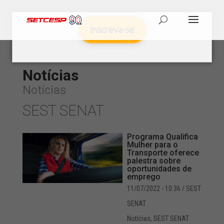
Inscreva-se
Notícias
Notícias
SEST SENAT
Programa Qualifica
Mulher para o
Transporte oferece
palestra sobre
oportunidades de
emprego
11/07/2022 - 10:36
/ SEST
SENAT
Notícias
,
SEST SENAT