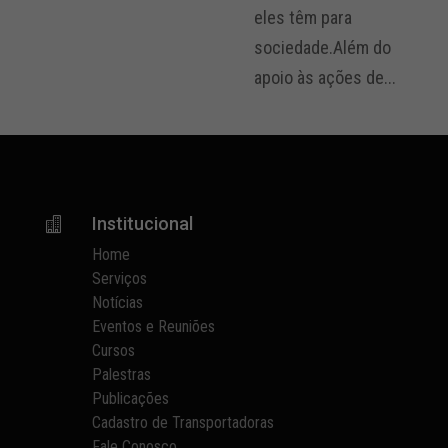
eles têm para
sociedade.Além do
apoio às ações de...
Institucional

Home
Serviços
Notícias
Eventos e Reuniões
Cursos
Palestras
Publicações
Cadastro de Transportadoras
Fale Conosco