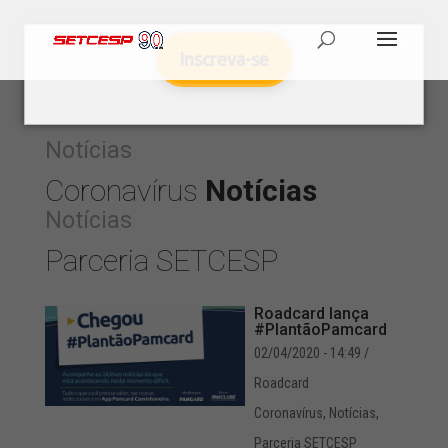
Inscreva-se
Notícias
Coronavírus
Notícias
Notícias
Parceria SETCESP
Roadcard lança
#PlantãoPamcard
02/04/2020 - 14:49
/
Roadcard
Coronavírus
,
Notícias
,
Parceria SETCESP