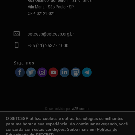
Rua Orlando Monteiro, nº 21, 6º andar
Vila Maria - São Paulo • SP
CEP: 02121-021

setcesp@setcesp.org.br

+55 (11) 2632 - 1000
Siga-nos
Desenvolvido por
WAB.com.br
O SETCESP utiliza cookies e outras tecnologias semelhantes
para melhorar a sua experiência. Ao continuar navegando, você
concorda com estas condições. Saiba mais em
Política de
Privacidade
do SETCESP.