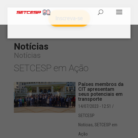
Inscreva-se
Notícias
Notícias
SETCESP em Ação
Países membros da
CIT apresentam
seus potenciais em
transporte
14/07/2023 - 12:51
/
SETCESP
Notícias
,
SETCESP em
Ação